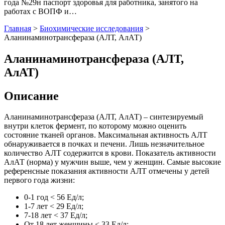
года №29н паспорт здоровья для работника, занятого на
работах с ВОПФ и…
Главная
>
Биохимические исследования
>
Аланинаминотрансфераза (АЛТ, АлАТ)
Аланинаминотрансфераза (АЛТ,
АлАТ)
Описание
Аланинаминотрансфераза
(
АЛТ, АлАТ
) – синтезируемый
внутри клеток фермент, по которому можно оценить
состояние тканей органов. Максимальная активность
АЛТ
обнаруживается в почках и
печени
. Лишь незначительное
количество
АЛТ
содержится
в крови. Показатель
активности
АлАТ
(
норма
)
у мужчин
выше, чем
у женщин
. Самые высокие
референсные
показания
активности
АЛТ
отмечены у детей
первого года жизни:
0-1 год < 56 Ед/л;
1-7 лет < 29 Ед/л;
7-18 лет < 37 Ед/л;
От 18 лет женщины < 33 Ед/л;