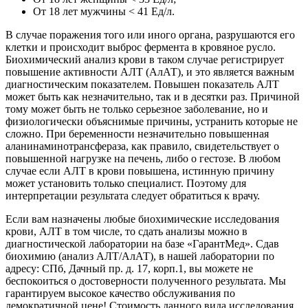
От 18 лет мужчины < 41 Ед/л.
В случае поражения того или иного органа, разрушаются его
клетки и происходит выброс фермента в кровяное русло.
Биохимический анализ крови
в таком случае регистрирует
повышение
активности
АЛТ
(
АлАТ
), и это является важным
диагностическим показателем.
Повышен показатель АЛТ
может быть как незначительно, так и в десятки раз.
Причиной
тому может быть не только серьезное заболевание, но и
физиологически объяснимые причины, устранить которые не
сложно.
При беременности
незначительно
повышенная
аланинаминотрансфераза,
как правило, свидетельствует о
повышенной нагрузке на печень, либо о гестозе. В любом
случае если
АЛТ
в
крови повышена
, истинную причину
может установить только специалист. Поэтому для
интерпретации результата следует обратиться к врачу.
Если вам назначены любые
биохимические исследования
крови,
АЛТ
в том числе,
то сдать анализы можно в
диагностической лаборатории на базе «ГарантМед». Сдав
биохимию
(
анализ АЛТ/АлАТ
),
в нашей лаборатории по
адресу:
СПб,
Дачный пр. д. 17, корп.1, вы можете не
беспокоиться о достоверности полученного результата.
Мы
гарантируем
высокое качество обслуживания по
демократичной
цене! Стоимость
данного вида исследования