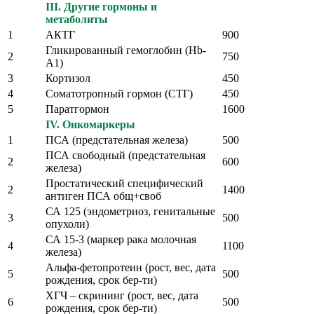
III. Другие гормоны и
метаболиты
1
АКТГ
900
Гликированный гемоглобин (Hb-
2
750
A1)
3
Кортизол
450
4
Соматотропный гормон (СТГ)
450
5
Паратгормон
1600
IV. Онкомаркеры
1
ПСА (предстательная железа)
500
ПСА свободный (предстательная
2
600
железа)
Простатический специфический
2
1400
антиген ПСА общ+своб
СА 125 (эндометриоз, генитальные
3
500
опухоли)
СА 15-3 (маркер рака молочная
4
1100
железа)
Альфа-фетопротеин (рост, вес, дата
5
500
рождения, срок бер-ти)
ХГЧ – скрининг (рост, вес, дата
6
500
рождения, срок бер-ти)