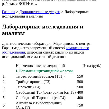
работах с ВОПФ и…
Главная
>
Дополнительные услуги
>
Лабораторные
исследования и анализы
Лабораторные исследования и
анализы
Диагностическая лаборатория Медицинского центра
Гарантмед – это современный способ
комплексного
обследования
, широкий спектр различных видов
исследований, всегда точный диагноз.
Наименование исследований
Цена (руб.)
I. Гормоны щитовидной железы
1
Тиреотропный гормон (ТТГ)
550
2
Трийодтиронин (Т3)
500
3
Тироксин (Т4)
500
4
Свободный Трийодтиронин (св-Т3)
400
5
Свободный Тироксин (св-Т4)
400
Антитела к тиреоглобулину
6
750
(АТкТГ)