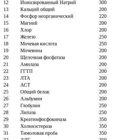
12
Ионизированный Натрий
300
13
Кальций общий
200
14
Фосфор неорганический
220
15
Магний
200
16
Хлор
200
17
Железо
250
18
Мочевая кислота
250
19
Мочевина
200
20
Щелочная фосфатаза
200
21
Амилаза
200
22
ГГТП
200
23
ЛТА
200
24
АСТ
200
25
Общий белок
200
26
Альбумин
200
27
Глобулин
250
28
Липаза
250
29
Креатинфосфокиназа
350
30
Холинэстераза
350
31
Тимоловая проба
350
32
ЛДГ
350