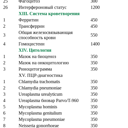
25
Фагоцитоз
300
26
Интерфероновый статус
1200
XIII. Система кроветворения
1
Ферритин
450
2
Трансферрин
450
Общая железосвязывающая
3
550
способность крови
4
Гомоцистеин
1400
XIV. Цитология
1
Мазок на биоценоз
350
2
Мазок на онкоцитологию
350
3
Риноцитограмма
350
XV. ПЦР-диагностика
1
Chlamydia trachomatis
350
2
Chlamydia pneumoniae
350
3
Ureaplasma urealyticum
350
4
Ureaplasma биовар Parvo/T-960
350
5
Mycoplasma hominis
350
6
Mycoplasma genitalium
350
7
Mycoplasma pneumoniae
350
8
Neisseria gonorrhoeae
350