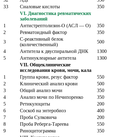
33
Сиаловые кислоты
350
VI. Диагностика ревматических
заболеваний
1
Антистрептолизин-О (АСЛ — О)
350
2
Ревматоидный фактор
350
С-реактивный белок
3
500
(количественный)
4
Антитела к двуспиральной ДНК
1300
5
Антинуклеарные антитела
1300
VII. Общеклинические
исследования крови, мочи, кала
1
Группа крови, резус фактор
550
2
Клинический анализ крови
500
3
Общий анализ мочи
350
4
Анализ мочи по Нечипоренко
350
5
Ретикулоциты
200
6
Соскоб на энтеробиоз
400
7
Проба Сулковича
200
8
Проба Реберга-Тареева
550
9
Риноцитограмма
350