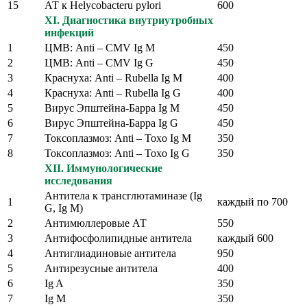
15
АТ к Helycobacteru pylori
600
XI. Диагностика внутриутробных
инфекций
1
ЦМВ: Anti – CMV Ig M
450
2
ЦМВ: Anti – CMV Ig G
450
3
Краснуха: Anti – Rubella Ig М
400
4
Краснуха: Anti – Rubella Ig G
400
5
Вирус Эпштейна-Барра Ig М
450
6
Вирус Эпштейна-Барра Ig G
450
7
Токсоплазмоз: Anti – Toxo Ig M
350
8
Токсоплазмоз: Anti – Toxo Ig G
350
XII. Иммунологические
исследования
Антитела к трансглютаминазе (Ig
1
каждый по 700
G, Ig M)
2
Антимюллеровые АТ
550
3
Антифосфолипидные антитела
каждый 600
4
Антиглиадиновые антитела
950
5
Антирезусные антитела
400
6
Ig A
350
7
Ig М
350