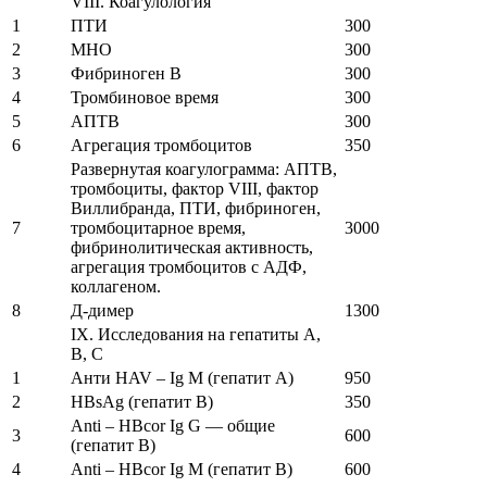
VIII. Коагулология
1
ПТИ
300
2
МНО
300
3
Фибриноген В
300
4
Тромбиновое время
300
5
АПТВ
300
6
Агрегация тромбоцитов
350
Развернутая коагулограмма: АПТВ,
тромбоциты, фактор VIII, фактор
Виллибранда, ПТИ, фибриноген,
7
тромбоцитарное время,
3000
фибринолитическая активность,
агрегация тромбоцитов с АДФ,
коллагеном.
8
Д-димер
1300
IX. Исследования на гепатиты А,
В, С
1
Анти HAV – Ig M (гепатит А)
950
2
HBsAg (гепатит В)
350
Anti – HBcor Ig G — общие
3
600
(гепатит В)
4
Anti – HBcor Ig М (гепатит В)
600