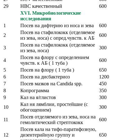
29
HВС качественный
600
XVI. Микробиологические
исследования
1
Посев на дифтерию из носа и зева
600
Посев на стафилококк (отделяемое
2
600
из зева, носа) с опред.чувств. к АБ
Посев на стафилококк (отделяемое
3
300
из зева, носа)
Посев на флору с определением
4
600
чувств. к АБ ( 1 туба )
5
Посев на флору ( 1 туба )
650
6
Посев на дисбактериоз
1200
7
Посев мазков на Candida spp.
450
8
Копрограмма
350
9
Кал на я/глистов
300
Кал ня лямблии, простейшие (с
10
300
обогощением)
Посев отделяемого из зева, носа на
11
600
гемолитический стрептококк
Посев кала на тифо-паратифозную,
12
дизентерийную группу и
650