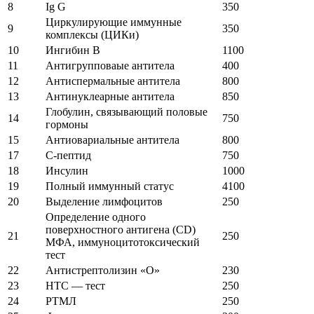
8
Ig G
350
Циркулирующие иммунные
9
350
комплексы (ЦИКи)
10
Ингибин В
1100
11
Антигрупповаые антитела
400
12
Антиспермальные антитела
800
13
Антинуклеарные антитела
850
Глобулин, связывающий половые
14
750
гормоны
15
Антиовариальные антитела
800
17
С-пептид
750
18
Инсулин
1000
19
Полный иммунный статус
4100
20
Выделение лимфоцитов
250
Определение одного
поверхностного антигена (CD)
21
250
МФА, иммуноцитотоксический
тест
22
Антистрептолизин «О»
230
23
HTC — тест
250
24
РТМЛ
250