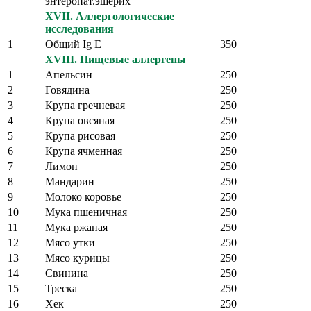
энтеропат.эшерих
XVII. Аллергологические
исследования
1
Общий Ig Е
350
XVIII. Пищевые аллергены
1
Апельсин
250
2
Говядина
250
3
Крупа гречневая
250
4
Крупа овсяная
250
5
Крупа рисовая
250
6
Крупа ячменная
250
7
Лимон
250
8
Мандарин
250
9
Молоко коровье
250
10
Мука пшеничная
250
11
Мука ржаная
250
12
Мясо утки
250
13
Мясо курицы
250
14
Свинина
250
15
Треска
250
16
Хек
250