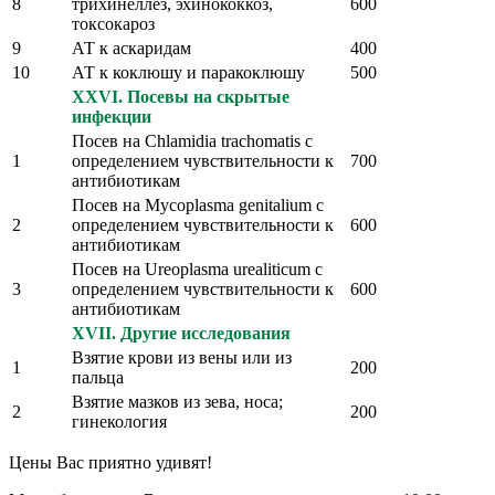
8
трихинеллез, эхинококкоз,
600
токсокароз
9
АТ к аскаридам
400
10
АТ к коклюшу и паракоклюшу
500
XXVI. Посевы на скрытые
инфекции
Посев на Chlamidia trachomatis с
1
определением чувствительности к
700
антибиотикам
Посев на Mycoplasma genitalium с
2
определением чувствительности к
600
антибиотикам
Посев на Ureoplasma urealiticum с
3
определением чувствительности к
600
антибиотикам
XVII. Другие исследования
Взятие крови из вены или из
1
200
пальца
Взятие мазков из зева, носа;
2
200
гинекология
Цены Вас приятно удивят!