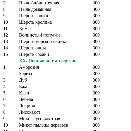
7
Пыль библиотечная
300
8
Пыль домашняя
300
9
Шерсть кошки
300
10
Шерсть кролика
300
11
Хомяк
300
12
Волнистый попугай
300
13
Шерсть морской свинки
300
14
Шерсть овцы
300
15
Шерсть собаки
300
XX. Пыльцевые аллергены
1
Амброзия
300
2
Береза
300
3
Дуб
300
4
Ежа
300
5
Клен
300
6
Лебеда
300
7
Лещина
300
8
Лисохвост
300
9
Микст луговых трав
300
10
Микст пыльцы деревьев
300