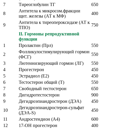
7
Тиреоглобулин ТГ
650
Антитела к микросом.фракции
8
400
щит. железы (АТ к МФ)
Антитела к тиреопероксидазе (АТ к
9
750
ТПО)
II. Гормоны репродуктивной
функции
1
Пролактин (Прл)
550
Фолликулостимулирующий гормон
2
550
(ФСГ)
3
Лютеинизирующий гормон (ЛГ)
550
4
Прогестерон
450
5
Эстрадиол (Е2)
450
6
Тестостерон общий (Т)
550
7
Свободный тестостерон
650
8
Дигидротестостерон
900
9
Дегидроэпиандростерон (ДЭА)
450
Дегидроэпиандростерон-сульфат
10
450
(ДЭА-S)
11
Андростендион (А4)
600
12
17-ОН прогестерон
400