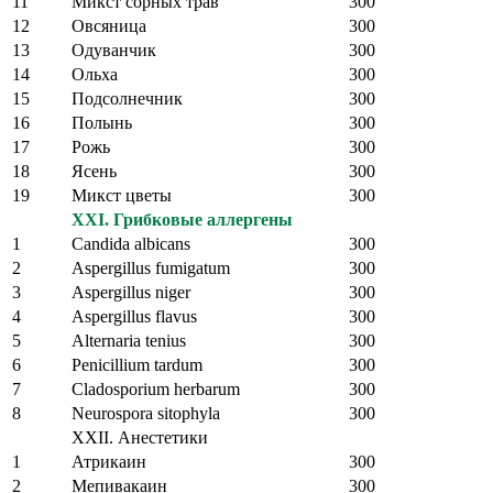
11
Микст сорных трав
300
12
Овсяница
300
13
Одуванчик
300
14
Ольха
300
15
Подсолнечник
300
16
Полынь
300
17
Рожь
300
18
Ясень
300
19
Микст цветы
300
XXI. Грибковые аллергены
1
Candida albicans
300
2
Aspergillus fumigatum
300
3
Aspergillus niger
300
4
Aspergillus flavus
300
5
Alternaria tenius
300
6
Penicillium tardum
300
7
Cladosporium herbarum
300
8
Neurospora sitophyla
300
XXII. Анестетики
1
Атрикаин
300
2
Мепивакаин
300