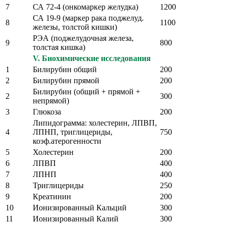
7
СА 72-4 (онкомаркер желудка)
1200
СА 19-9 (маркер рака поджелуд.
8
1100
железы, толстой кишки)
РЭА (поджелудочная железа,
9
800
толстая кишка)
V. Биохимические исследования
1
Билирубин общий
200
2
Билирубин прямой
200
Билирубин (общий + прямой +
2
300
непрямой)
3
Глюкоза
200
Липидограмма: холестерин, ЛПВП,
4
ЛПНП, триглицериды,
750
коэф.атерогенности
5
Холестерин
200
6
ЛПВП
400
7
ЛПНП
400
8
Триглицериды
250
9
Креатинин
200
10
Ионизированный Кальций
300
11
Ионизированный Калий
300