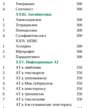
3
Ультракаин
300
4
Септонест
300
XXIII. Антибиотики
1
Амоксициклин
300
2
Тетрациклин
300
3
Пенициллин
300
4
Сульфаметоксазол
300
XXIV. НПВС
1
Аспирин
300
2
Ибупрофен
300
3
Парацентамол
300
XXV. Инфекционные АГ
1
АТ к лямблиям
350
2
АТ к токсокарозу
350
3
АТ к эхинококкозу
350
4
АТ к Мик.туберкулеза
350
5
АТ к описторхису
350
6
АТ к трихинелле
350
7
АТ к токсоплазме
350
АТ к 4-м гельминтам: описторхоз,