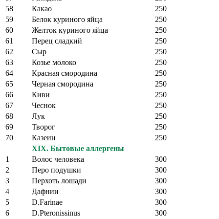
58
Какао
250
59
Белок куриного яйца
250
60
Желток куриного яйца
250
61
Перец сладкий
250
62
Сыр
250
63
Козье молоко
250
64
Красная смородина
250
65
Черная смородина
250
66
Киви
250
67
Чеснок
250
68
Лук
250
69
Творог
250
70
Казеин
250
XIX. Бытовые аллергены
1
Волос человека
300
2
Перо подушки
300
3
Перхоть лошади
300
4
Дафнии
300
5
D.Farinae
300
6
D.Pteronissinus
300