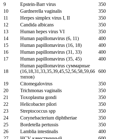
9
Epstein-Barr virus
350
10
Gardnerella vaginalis
350
11
Herpes simplex virus I, II
350
12
Candida albicans
350
13
Human hepes virus VI
350
14
Human papillomavirus (6, 11)
400
15
Human papillomavirus (16, 18)
400
16
Human papillomavirus (31, 33)
400
17
Human papillomavirus (35, 45)
400
Human papillomavirus суммарные
18
(16,18,31,33,35,39,45,52,56,58,59,66
600
типов)
19
Citomegalovirus
350
20
Trichmonas vaginalis
350
21
Toxoplasma gondi
350
22
Helicobacter pilori
350
23
Streptococcus spp
350
24
Corynebacterium diphtheriae
350
25
Bordetella pertussis
350
26
Lamblia intestinalis
400
27
HCV качественный
600