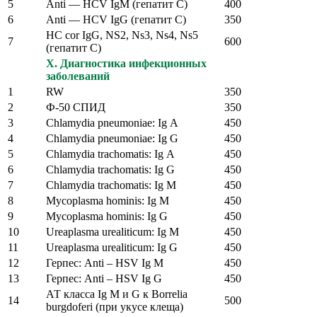
5
Аnti — HCV IgM (гепатит С)
400
6
Аnti — HCV IgG (гепатит С)
350
HC cor IgG, NS2, Ns3, Ns4, Ns5
7
600
(гепатит С)
X. Диагностика инфекционных
заболеваний
1
RW
350
2
Ф-50 СПИД
350
3
Chlamydia pneumoniae: Ig А
450
4
Chlamydia pneumoniae: Ig G
450
5
Chlamydia trachomatis: Ig А
450
6
Chlamydia trachomatis: Ig G
450
7
Chlamydia trachomatis: Ig M
450
8
Mycoplasma hominis: Ig М
450
9
Mycoplasma hominis: Ig G
450
10
Ureaplasma urealiticum: Ig М
450
11
Ureaplasma urealiticum: Ig G
450
12
Герпес: Anti – HSV Ig M
450
13
Герпес: Anti – HSV Ig G
450
АТ класса Ig М и G к Borrelia
14
500
burgdoferi (при укусе клеща)