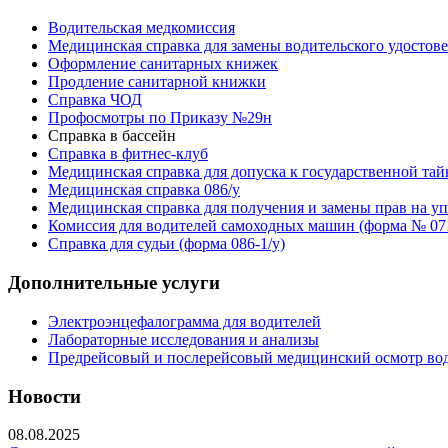
Водительская медкомиссия
Медицинская справка для замены водительского удостов
Оформление санитарных книжек
Продление санитарной книжки
Справка ЧОД
Профосмотры по Приказу №29н
Справка в бассейн
Справка в фитнес-клуб
Медицинская справка для допуска к государственной тай
Медицинская справка 086/у
Медицинская справка для получения и замены прав на 
Комиссия для водителей самоходных машин (форма № 071
Справка для судьи (форма 086-1/у)
Дополнительные услуги
Электроэнцефалограмма для водителей
Лабораторные исследования и анализы
Предрейсовый и послерейсовый медицинский осмотр во
Новости
08.08.2025