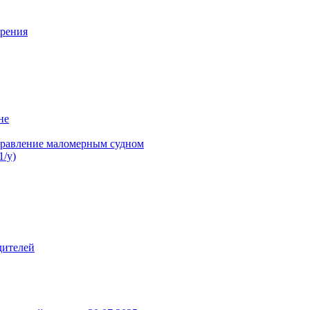
ерения
не
управление маломерным судном
/у)
дителей