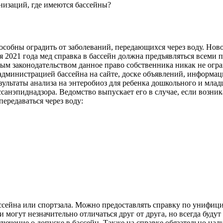
низаций, где имеются бассейны?
особны оградить от заболеваний, передающихся через воду. Нов
 2021 года мед справка в бассейн должна предъявляться всеми п
м законодательством данное право собственника никак не огран
дминистрацией бассейна на сайте, доске объявлений, информац
результаты анализа на энтеробиоз для ребенка дошкольного и мл
санэпиднадзора. Ведомство выпускает его в случае, если возни
ередаваться через воду:
ссейна или спортзала. Можно предоставлять справку по унифици
 могут незначительно отличаться друг от друга, но всегда будут
аключение о допуске в бассейн. Также на справке обязательно н