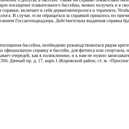
щую посещение плавательного бассейна, можно получать и в св
справки, включает в себя дерматовенеролога и терапевта. Чтобы
лога. В случае, если обращаться за справкой пришлось по прич
санием Госсанэпиднадзора. Действительна выданная справка буд
посещения бассейна, необходимо руководствоваться рядом критер
о официальную справку в бассейн, для фитнеса или спортзала, 
вает очередей, как в поликлинике, и к нам не нужно записывать
Пб: Дачный пр. д. 17, корп.1 (Кировский район, ст. м. «Проспек