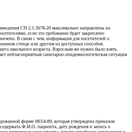
овведения СП 2.1.3678-20 максимально направлены на
осетителями, если это требование будет закреплено
ичено. В связи с чем, информация для посетителей о
ионном стенде или другим из доступных способов.
адшего школьного возраста. Взрослым же нужно было взять
кает неблагоприятная санитарно-эпидемиологическая ситуация
рованной форме 083/4-89, которая утверждена приказом
 содержать Ф.И.О. пациента, дату рождения и запись о
аличие прямоугольного штампа, печати лечебного учреждения и