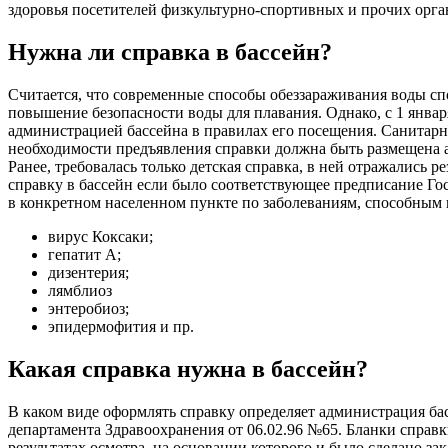
здоровья посетителей физкультурно-спортивных и прочих орга
Нужна ли справка в бассейн?
Считается, что современные способы обеззараживания воды сп
повышение безопасности воды для плавания. Однако, с 1 января
администрацией бассейна в правилах его посещения. Санитарны
необходимости предъявления справки должна быть размещена а
Ранее, требовалась только детская справка, в ней отражались 
справку в бассейн если было соответствующее предписание Гос
в конкретном населенном пункте по заболеваниям, способным п
вирус Коксаки;
гепатит А;
дизентерия;
лямблиоз
энтеробиоз;
эпидермофития и пр.
Какая справка нужна в бассейн?
В каком виде оформлять справку определяет администрация ба
департамента Здравоохранения от 06.02.96 №65. Бланки справки
результатах осмотра, на основании которого и было сделано з