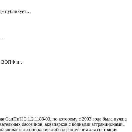
ед» публикует…
4…
х с ВОПФ и…
да СанПиН 2.1.2.1188-03, по которому с 2003 года была нужна
авательных бассейнов, аквапарков с водными аттракционами,
танавливают ли они какие-либо ограничения для состояния