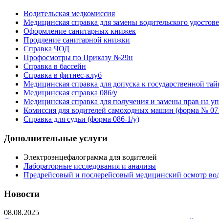
Водительская медкомиссия
Медицинская справка для замены водительского удостов
Оформление санитарных книжек
Продление санитарной книжки
Справка ЧОД
Профосмотры по Приказу №29н
Справка в бассейн
Справка в фитнес-клуб
Медицинская справка для допуска к государственной тай
Медицинская справка 086/у
Медицинская справка для получения и замены прав на 
Комиссия для водителей самоходных машин (форма № 071
Справка для судьи (форма 086-1/у)
Дополнительные услуги
Электроэнцефалограмма для водителей
Лабораторные исследования и анализы
Предрейсовый и послерейсовый медицинский осмотр во
Новости
08.08.2025