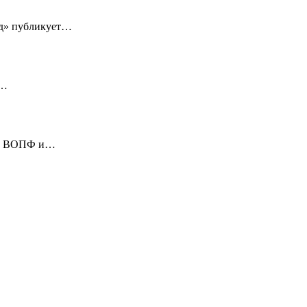
ед» публикует…
4…
х с ВОПФ и…