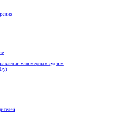
ерения
не
управление маломерным судном
/у)
дителей