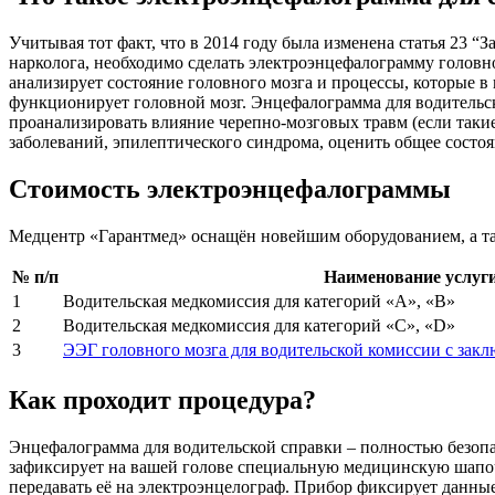
Учитывая тот факт, что в 2014 году была изменена статья 23 “
нарколога, необходимо сделать электроэнцефалограмму головно
анализирует состояние головного мозга и процессы, которые в
функционирует головной мозг. Энцефалограмма для водительс
проанализировать влияние черепно-мозговых травм (если такие
заболеваний, эпилептического синдрома, оценить общее состоя
Стоимость электроэнцефалограммы
Медцентр «Гарантмед» оснащён новейшим оборудованием, а та
№ п/п
Наименование услуг
1
Водительская медкомиссия для категорий «А», «В»
2
Водительская медкомиссия для категорий «C», «D»
3
ЭЭГ головного мозга для водительской комиссии с закл
Как проходит процедура?
Энцефалограмма для водительской справки – полностью безопас
зафиксирует на вашей голове специальную медицинскую шапочку
передавать её на электроэнцелограф. Прибор фиксирует данные