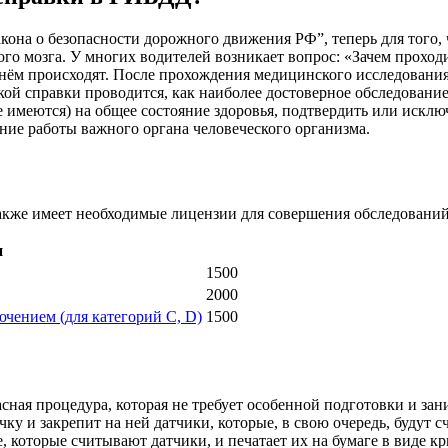
Закона о безопасности дорожного движения РФ”, теперь для того
го мозга. У многих водителей возникает вопрос: «Зачем проход
 нём происходят. После прохождения медицинского исследования 
кой справки проводится, как наиболее достоверное обследован
 имеются) на общее состояние здоровья, подтвердить или исклю
ние работы важного органа человеческого организма.
кже имеет необходимые лицензии для совершения обследований
и
1500
2000
ючением (для категорий С, D)
1500
ная процедура, которая не требует особенной подготовки и зани
 и закрепит на ней датчики, которые, в свою очередь, будут сч
, которые считывают датчики, и печатает их на бумаге в виде к