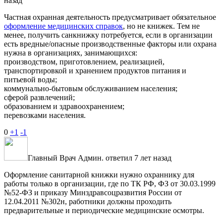
назад
Частная охранная деятельность предусматривает обязательное
оформление медицинских справок
, но не книжек. Тем не
менее, получить санкнижку потребуется, если в организации
есть вредные/опасные производственные факторы или охрана
нужна в организациях, занимающихся:
производством, приготовлением, реализацией,
транспортировкой и хранением продуктов питания и
питьевой воды;
коммунально-бытовым обслуживанием населения;
сферой развлечений;
образованием и здравоохранением;
перевозками населения.
0
+1
-1
Главный Врач
Админ.
ответил 7 лет назад
Оформление санитарной книжки нужно охраннику для
работы только в организации, где по ТК РФ, ФЗ от 30.03.1999
№52-ФЗ и приказу Минздравсоцразвития России от
12.04.2011 №302н, работники должны проходить
предварительные и периодические медицинские осмотры.