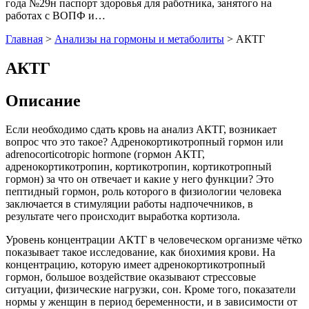
года №29н паспорт здоровья для работника, занятого на
работах с ВОПФ и…
Главная
>
Анализы на гормоны и метаболиты
>
АКТГ
АКТГ
Описание
Если необходимо сдать кровь на анализ АКТГ, возникает
вопрос что это такое? Адренокортикотропный гормон или
аdrenocorticotropic hormone (гормон АКТГ,
адренокортикотропин, кортикотропин, кортикотропный
гормон) за что он отвечает и какие у него функции? Это
пептидный гормон, роль которого в физиологии человека
заключается в стимуляции работы надпочечников, в
результате чего происходит выработка кортизола.
Уровень концентрации АКТГ в человеческом организме чётко
показывает такое исследование, как биохимия крови. На
концентрацию, которую имеет адренокортикотропный
гормон, большое воздействие оказывают стрессовые
ситуации, физические нагрузки, сон. Кроме того, показатели
нормы у женщин в период беременности, и в зависимости от