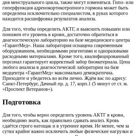
дня менструального цикла, также могут изменяться. Гипо- или
гиперфункция адренокортикотропного гормона может быть
определена исключительно специалистом, в руках которого
находится расшифровка результатов анализа.
Для того, чтобы определить АКТГ, и выяснить повышен или
понижен его уровень в крови, достаточно обратиться в
диагностическую лабораторию на базе медицинского центра
«ГарантМед». Наша лаборатория оснащена современным
оборудованием, необходимыми реагентами и одноразовыми
расходными материалами. Кроме того, квалифицированный
персонал гарантирует корректный забор биоматериала. Цена
любого анализа в диагностической лаборатории на базе
медцентра «ГарантМед» максимально демократична.
Приходите и убедитесь во всём лично. Ждём вас по адресу:
Санкт-Петербург, Дачный пр. д. 17, корп.1 (5 минут от ст. м.
«Проспект Ветеранов»).
Подготовка
Для того, чтобы верно определить уровень АКТГ в крови,
необходимо знать, как правильно сдавать анализ. Кровь
сдаётся строго натощак и в утреннее время. Не менее, чем за
сутки крайне важно исключить любые физические нагрузки и