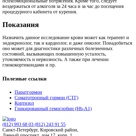
психоэмоциональные потрясения. Кроме того, следует
воздержаться от алкоголя за 24 часа и за час до посещения
процедурного кабинета от курения.
Показания
Назначить данное исследование крови может как терапевт и
эндокринолог, так и кардиолог, и даже онколог. Понадобиться
оно может для диагностики различных болезненных
состояний, вызывающих повышенную усталость,
утомляемость и нервозность. А также при лечении
глюкокортикоидами и пр.
Полезные ссылки
Паратгормон
Соматотропный гормон (СТГ)
Кортизол
Гликированный гемоглобин (Hb-A1)
(812) 993 68 03
(812) 243 91 55
Санкт-Петербург, Кировский район,
Дачный проспект, дом 17, корп. 1